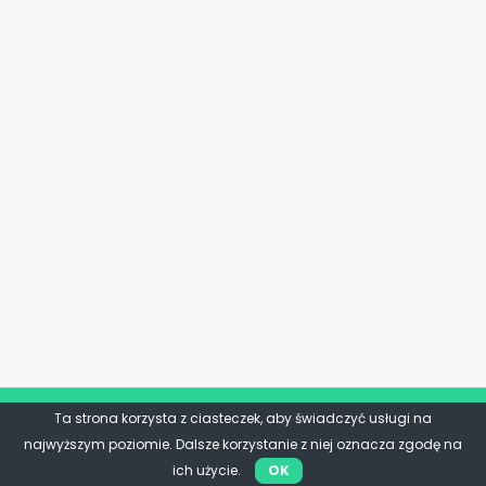
Ta strona korzysta z ciasteczek, aby świadczyć usługi na
najwyższym poziomie. Dalsze korzystanie z niej oznacza zgodę na
ich użycie.
OK