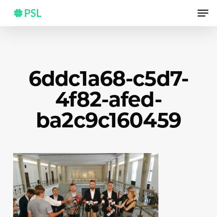
Skip
Men
to
main
content
6ddc1a68-c5d7-
4f82-afed-
ba2c9c160459