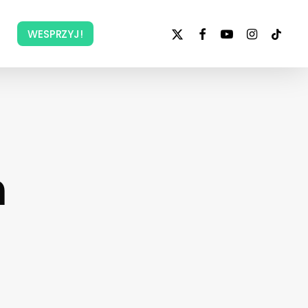
x-
facebook
youtube
instagram
tiktok
WESPRZYJ!
twitter
a