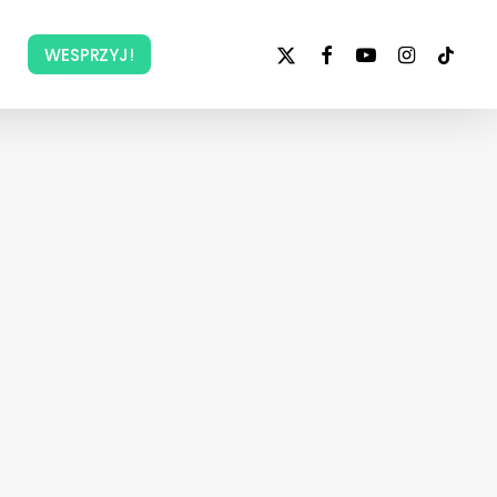
x-
facebook
youtube
instagram
tiktok
WESPRZYJ!
twitter