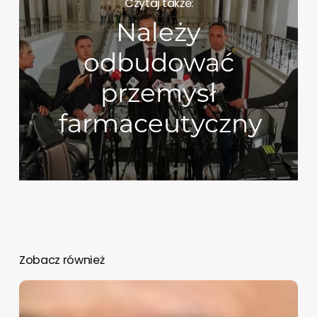
Czytaj także:
Należy
odbudować
przemysł
farmaceutyczny
Zobacz również