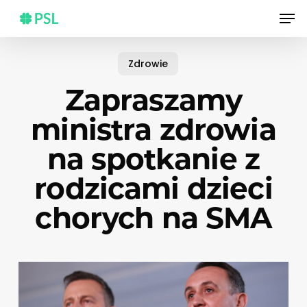
Skip
Men
to
main
content
Zdrowie
Zapraszamy
ministra zdrowia
na spotkanie z
rodzicami dzieci
chorych na SMA