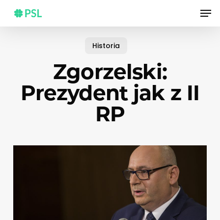
Skip
Men
to
main
content
Historia
Zgorzelski:
Prezydent jak z II
RP