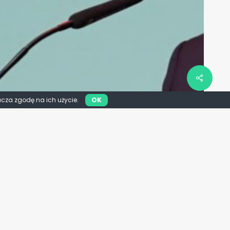
acza zgodę na ich użycie.
OK