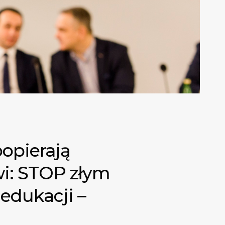
popierają
ówi: STOP złym
edukacji –