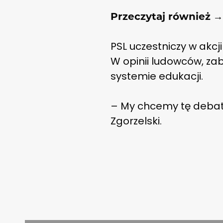
Przeczytaj również
PSL uczestniczy w akc
W opinii ludowców, za
systemie edukacji.
– My chcemy tę debatę
Zgorzelski.