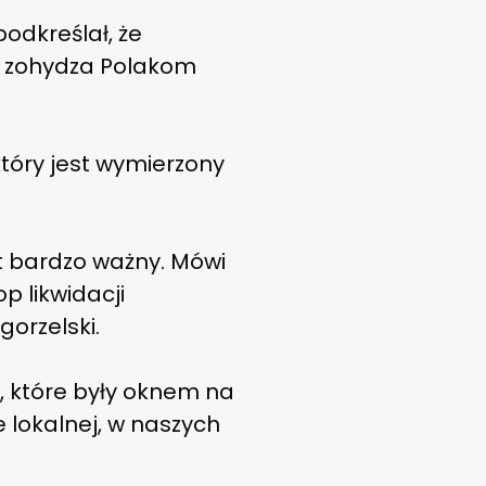
odkreślał, że
iS zohydza Polakom
 który jest wymierzony
est bardzo ważny. Mówi
p likwidacji
gorzelski.
, które były oknem na
e lokalnej, w naszych