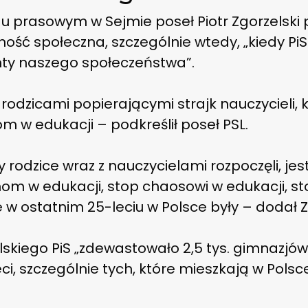
u prasowym w Sejmie poseł Piotr Zgorzelski p
rność społeczna, szczególnie wtedy, „kiedy P
ty naszego społeczeństwa”.
z rodzicami popierającymi strajk nauczycieli,
m w edukacji – podkreślił poseł PSL.
óry rodzice wraz z nauczycielami rozpoczęli, j
om w edukacji, stop chaosowi w edukacji, sto
e w ostatnim 25-leciu w Polsce były – dodał Z
skiego PiS „zdewastowało 2,5 tys. gimnazjów
eci, szczególnie tych, które mieszkają w Polsc