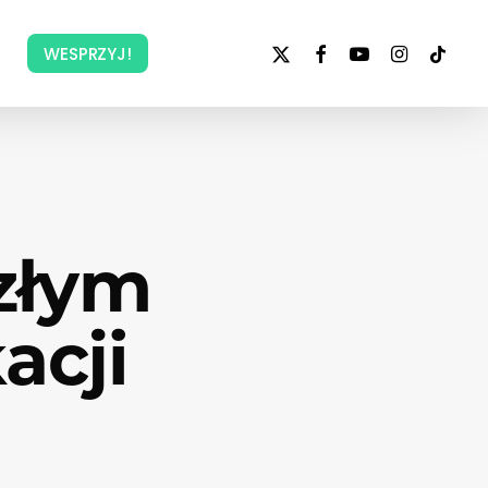
x-
facebook
youtube
instagram
tiktok
WESPRZYJ!
twitter
 złym
acji