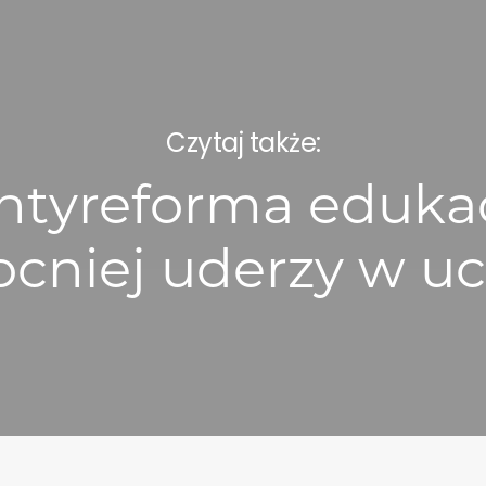
Czytaj także:
ntyreforma edukac
cniej uderzy w u