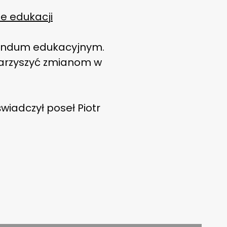
e edukacji
erendum edukacyjnym.
warzyszyć zmianom w
iadczył poseł Piotr