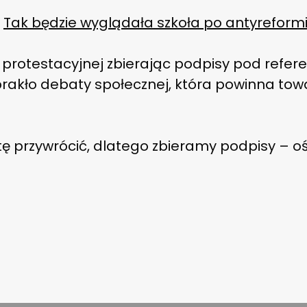
→
Tak będzie wyglądała szkoła po antyreformi
ji protestacyjnej zbierając podpisy pod ref
brakło debaty społecznej, która powinna to
 przywrócić, dlatego zbieramy podpisy – ośw