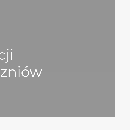
ji
czniów