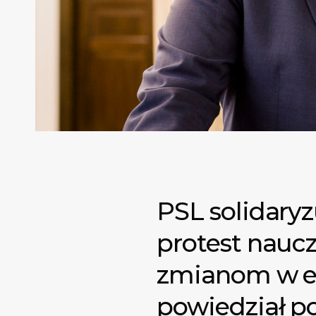
PSL solidaryz
protest naucz
zmianom w ed
powiedział po