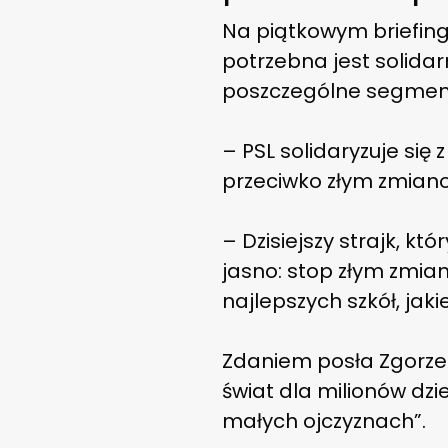
Na piątkowym briefing
potrzebna jest solida
poszczególne segmen
– PSL solidaryzuje się 
przeciwko złym zmiano
– Dzisiejszy strajk, kt
jasno: stop złym zmian
najlepszych szkół, jaki
Zdaniem posła Zgorzel
świat dla milionów dzi
małych ojczyznach”.