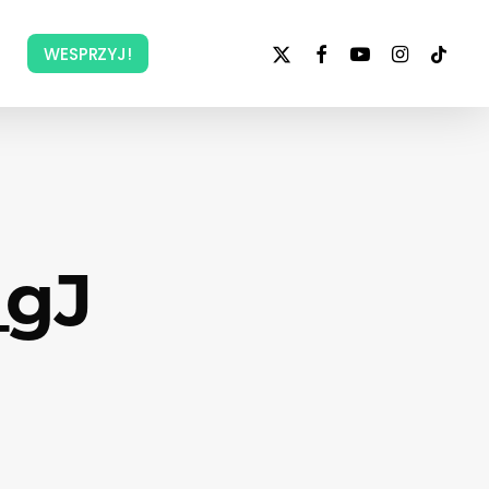
x-
facebook
youtube
instagram
tiktok
WESPRZYJ!
twitter
_gJ