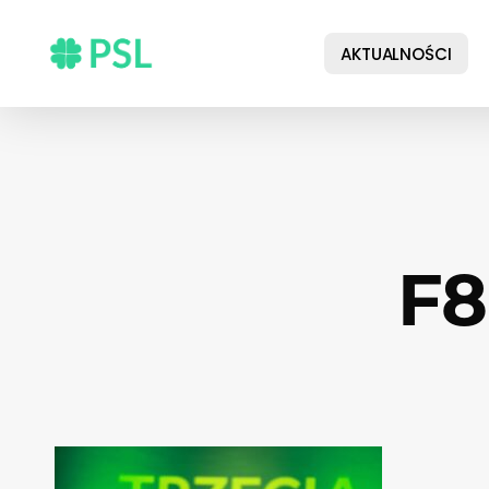
Skip
to
AKTUALNOŚCI
main
content
F8