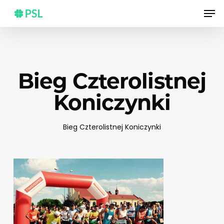
Skip
Men
to
main
content
Bieg Czterolistnej
Koniczynki
Bieg Czterolistnej Koniczynki