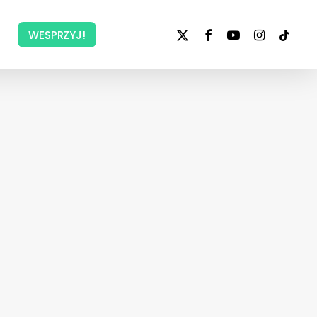
x-
facebook
youtube
instagram
tiktok
WESPRZYJ!
twitter