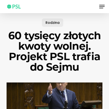
Skip
Men
to
main
content
Rodzina
60 tysięcy złotych
kwoty wolnej.
Projekt PSL trafia
do Sejmu