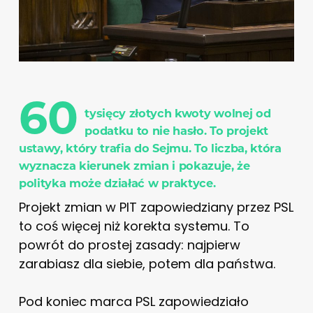
60
tysięcy złotych kwoty wolnej od
podatku to nie hasło. To projekt
ustawy, który trafia do Sejmu. To liczba, która
wyznacza kierunek zmian i pokazuje, że
polityka może działać w praktyce.
Projekt zmian w PIT zapowiedziany przez PSL
to coś więcej niż korekta systemu. To
powrót do prostej zasady: najpierw
zarabiasz dla siebie, potem dla państwa.
Pod koniec marca PSL zapowiedziało