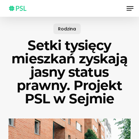
Skip
Men
to
main
content
Rodzina
Setki tysięcy
mieszkań zyskają
jasny status
prawny. Projekt
PSL w Sejmie