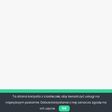
Ta strona korzysta z ciasteczek, aby świadczyć usługi na
najwyższym poziomie. Dalsze korzystanie z niej oznacza zgodę na
ich użycie.
OK