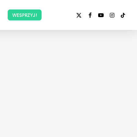
x-
facebook
youtube
instagram
tiktok
WESPRZYJ!
twitter