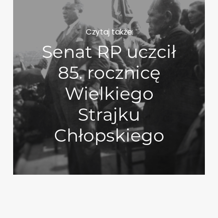
Czytaj także:
Senat RP uczcił
85. rocznicę
Wielkiego
Strajku
Chłopskiego