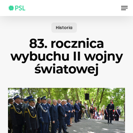
Skip
Men
to
main
content
Historia
83. rocznica
wybuchu II wojny
światowej