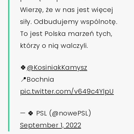
Wierzę, że w nas jest więcej
siły. Odbudujemy wspólnotę.
To jest Polska marzeń tych,
którzy o nią walczyli.
🍀
@KosiniakKamysz
📍Bochnia
pic.twitter.com/v649c4YlpU
— 🍀 PSL (@nowePSL)
September 1, 2022