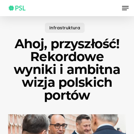
Skip
Men
to
main
content
Infrastruktura
Ahoj, przyszłość!
Rekordowe
wyniki i ambitna
wizja polskich
portów