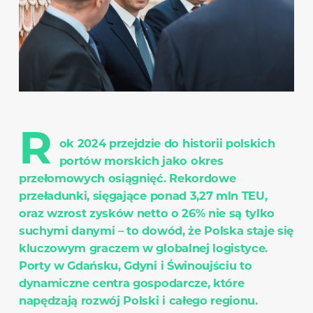
R
ok 2024 przejdzie do historii polskich
portów morskich jako okres
przełomowych osiągnięć. Rekordowe
przeładunki, sięgające ponad 3,27 mln TEU,
oraz wzrost zysków netto o 26% nie są tylko
suchymi danymi – to dowód, że Polska staje się
kluczowym graczem w globalnej logistyce.
Porty w Gdańsku, Gdyni i Świnoujściu to
dynamiczne centra gospodarcze, które
napędzają rozwój Polski i całego regionu.