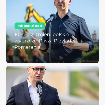
Infrastruktura
10 mld zł zmieni polskie
wybrzeże. Rusza Przylądek
Pomerania