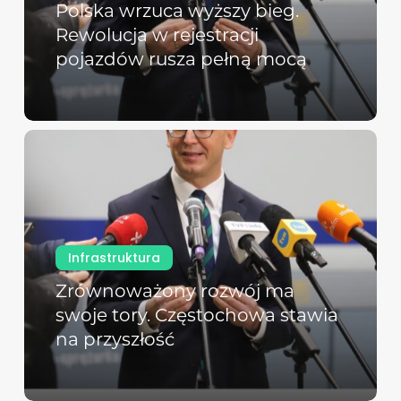
Polska wrzuca wyższy bieg.
Rewolucja w rejestracji
pojazdów rusza pełną mocą
Infrastruktura
Zrównoważony rozwój ma
swoje tory. Częstochowa stawia
na przyszłość