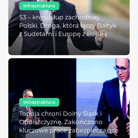
Infrastruktura
S3 – kręgosłup zachodniej
Polski. Droga, która łączy Bałtyk
z Sudetami i Europę z Polską
Infrastruktura
Topola chroni Dolny Śląsk i
Opolszczyznę. Zakończono
kluczowe prace zabezpieczające