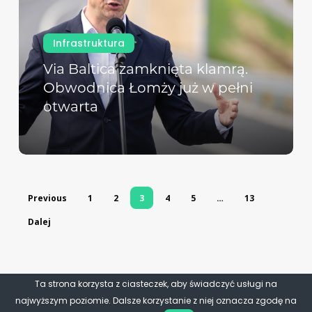
Infrastruktura
Via Baltica zamknięta klamrą.
Obwodnica Łomży już w pełni
otwarta
Previous
1
2
3
4
5
…
13
Dalej
Ta strona korzysta z ciasteczek, aby świadczyć usługi na
najwyższym poziomie. Dalsze korzystanie z niej oznacza zgodę na