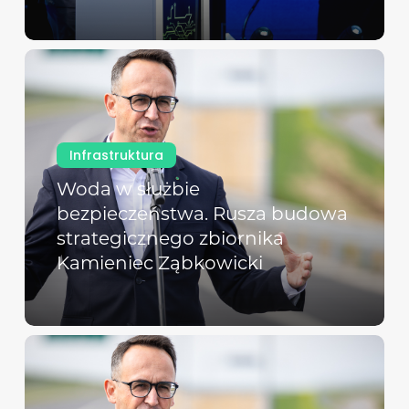
Infrastruktura
Woda w służbie
bezpieczeństwa. Rusza budowa
strategicznego zbiornika
Kamieniec Ząbkowicki