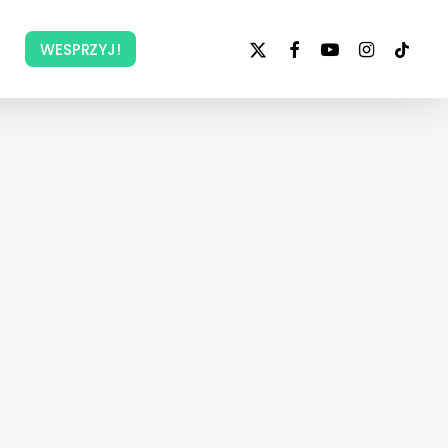
x-
facebook
youtube
instagram
tiktok
WESPRZYJ!
twitter