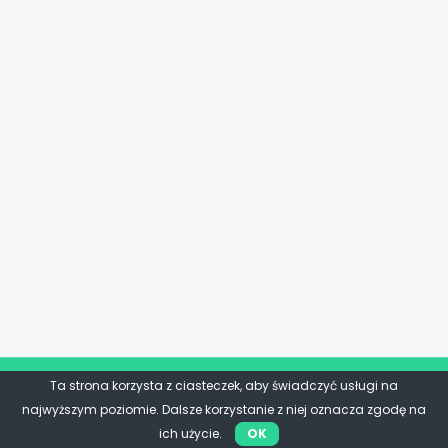
Ta strona korzysta z ciasteczek, aby świadczyć usługi na
najwyższym poziomie. Dalsze korzystanie z niej oznacza zgodę na
ich użycie.
OK