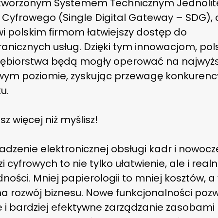
worzonym Systemem Technicznym Jednoli
 Cyfrowego (Single Digital Gateway – SDG), 
i polskim firmom łatwiejszy dostęp do
anicznych usług. Dzięki tym innowacjom, pol
iębiorstwa będą mogły operować na najwyż
wym poziomie, zyskując przewagę konkurenc
u.
sz więcej niż myślisz!
dzenie elektronicznej obsługi kadr i nowoc
i cyfrowych to nie tylko ułatwienie, ale i real
ności. Mniej papierologii to mniej kosztów, a
na rozwój biznesu. Nowe funkcjonalności poz
e i bardziej efektywne zarządzanie zasobami