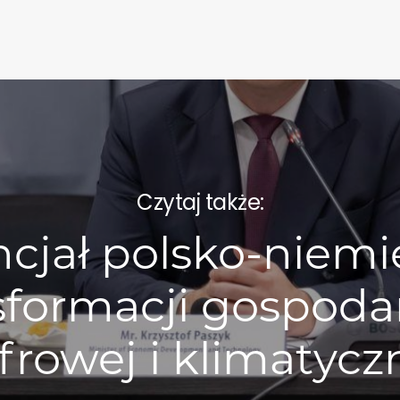
Czytaj także:
cjał polsko-niemi
sformacji gospodar
frowej i klimatycz