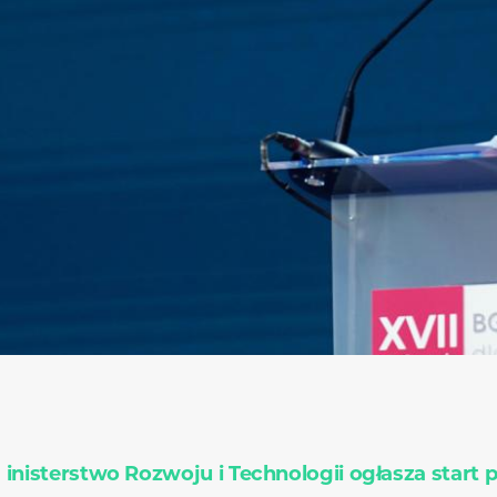
inisterstwo Rozwoju i Technologii ogłasza start 