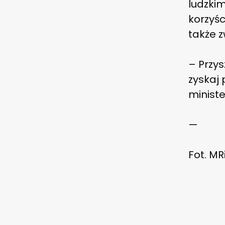
ludzkim
korzyśc
także z
– Przys
zyskaj 
ministe
—
Fot. MR