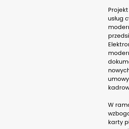
Projekt
usług c
moderni
przedsi
Elektr
moderni
dokumen
nowych
umowy 
kadrow
W rama
wzbogac
karty p