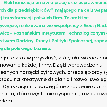
„Elektronizacja umów o pracę oraz usprawnienie
ch dla przedsiębiorców”, mającego na celu wspar
j transformacji polskich firm. To ambitne
ęwzięcie, realizowane we współpracy z Siecią Ba
wicz – Poznańskim Instytutem Technologicznym 
rstwem Rodziny, Pracy i Polityki Społecznej, zapo
ę dla polskiego biznesu.
cja to krok w przyszłość, który ułatwi codzie
onowanie każdej firmy. Dzięki wprowadzeniu
esnych narzędzi cyfrowych, przedsiębiorcy z
czasu na kreatywne działania i rozwój swoje
. Cyfryzacja ma szczególne znaczenie dla ma
ch firm, które często nie dysponują rozbud
elem.