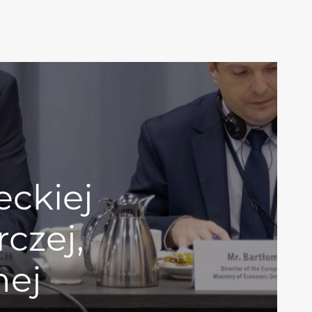
eckiej
czej,
nej