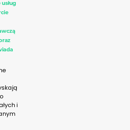
 usług
cie
dawczą
oraz
wiada
nne
yskają
go
łych i
owanym