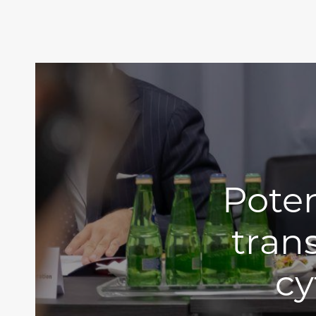
Poten
tran
cy