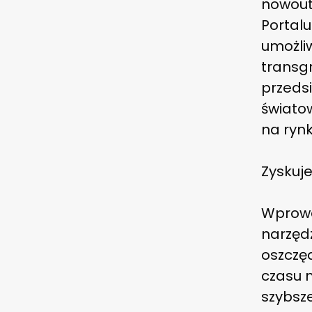
nowout
Portalu
umożliw
transgr
przeds
świato
na rynk
Zyskuje
Wprowa
narzędz
oszczęd
czasu 
szybsz