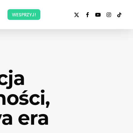
x-
facebook
youtube
instagram
tiktok
WESPRZYJ!
twitter
cja
ości,
a era