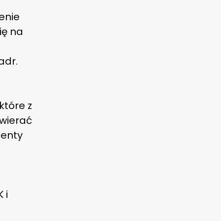
enie
ię na
adr.
z
które z
awierać
menty
 i