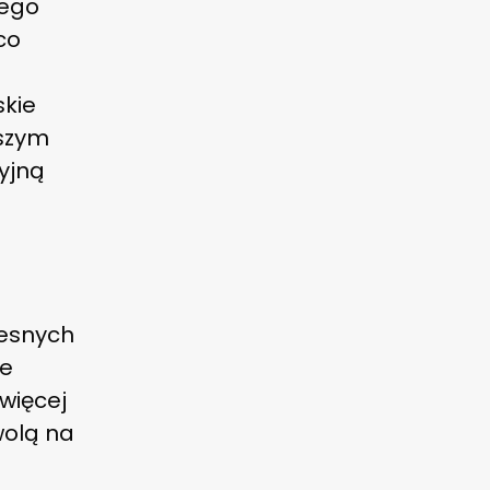
tego
co
skie
szym
yjną
zesnych
ne
 więcej
wolą na