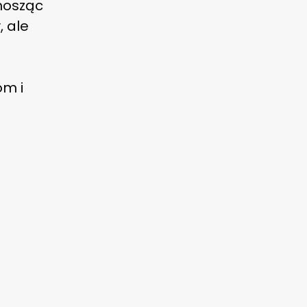
ynosząc
, ale
om i