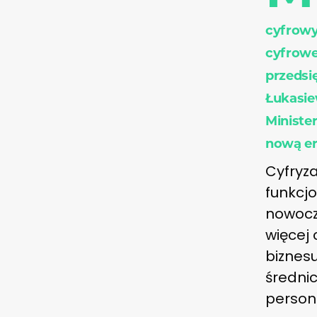
cyfrowy
cyfrowe
przedsi
Łukasie
Ministe
nową er
Cyfryza
funkcj
nowocz
więcej 
biznesu
średni
person