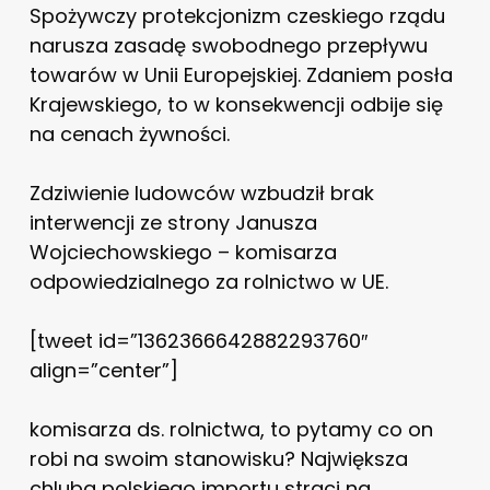
Spożywczy protekcjonizm czeskiego rządu
narusza zasadę swobodnego przepływu
towarów w Unii Europejskiej. Zdaniem posła
Krajewskiego, to w konsekwencji odbije się
na cenach żywności.
Zdziwienie ludowców wzbudził brak
interwencji ze strony Janusza
Wojciechowskiego – komisarza
odpowiedzialnego za rolnictwo w UE.
[tweet id=”1362366642882293760″
align=”center”]
komisarza ds. rolnictwa, to pytamy co on
robi na swoim stanowisku? Największa
chluba polskiego importu straci na