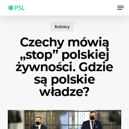
Skip
Men
to
main
content
Rolnicy
Czechy mówią
„stop” polskiej
żywności. Gdzie
są polskie
władze?