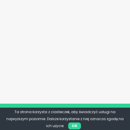
Ta strona korzysta z ciasteczek, aby świadczyć usługi na
najwyższym poziomie. Dalsze korzystanie z niej oznacza zgodę na
ich użycie.
OK