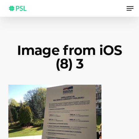
Skip
Men
to
main
content
Image from iOS
(8) 3