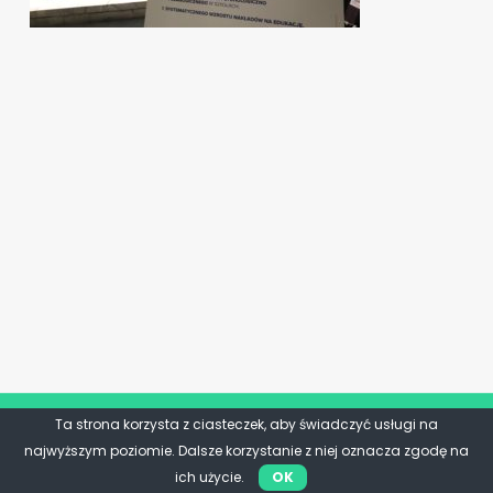
Ta strona korzysta z ciasteczek, aby świadczyć usługi na
najwyższym poziomie. Dalsze korzystanie z niej oznacza zgodę na
ich użycie.
OK