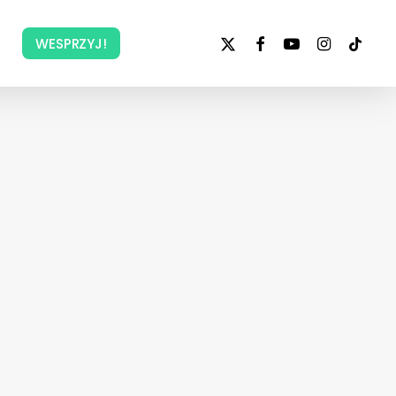
x-
facebook
youtube
instagram
tiktok
WESPRZYJ!
twitter