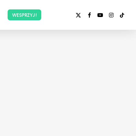
x-
facebook
youtube
instagram
tiktok
WESPRZYJ!
twitter