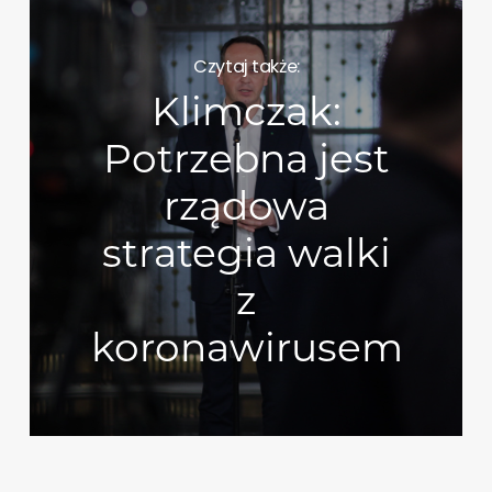
Czytaj także:
Klimczak:
Potrzebna jest
rządowa
strategia walki
z
koronawirusem