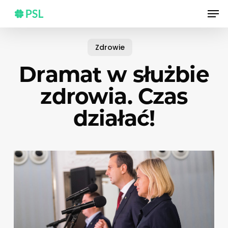
Skip
Men
to
main
content
Zdrowie
Dramat w służbie
zdrowia. Czas
działać!