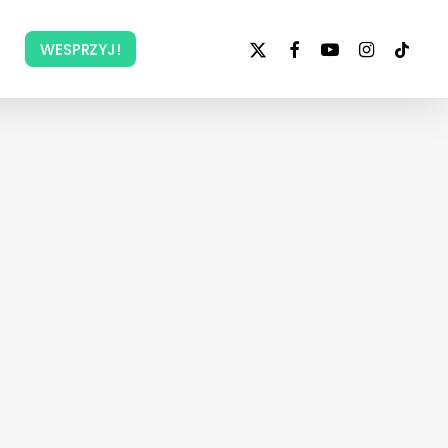
x-
facebook
youtube
instagram
tiktok
WESPRZYJ!
twitter