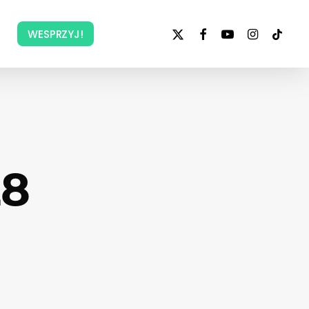
x-
facebook
youtube
instagram
tiktok
WESPRZYJ!
twitter
28