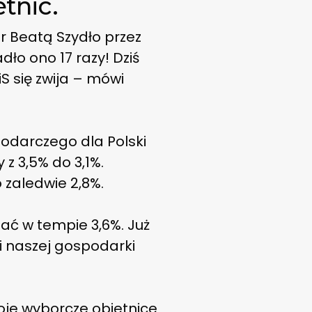
tnic.
r Beatą Szydło przez
ło ono 17 razy! Dziś
S się zwija – mówi
odarczego dla Polski
z 3,5% do 3,1%.
 zaledwie 2,8%.
jać w tempie 3,6%. Już
ki naszej gospodarki
woje wyborcze obietnice