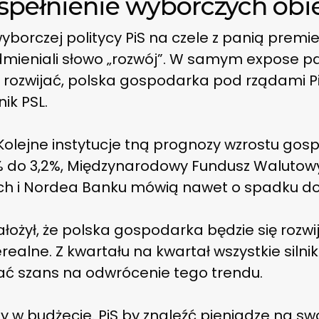
spełnienie wyborczych obie
borczej politycy PiS na czele z panią premie
dmieniali słowo „rozwój”. W samym expose pad
t rozwijać, polska gospodarka pod rządami Pi
ik PSL.
lejne instytucje tną prognozy wzrostu gosp
% do 3,2%, Międzynarodowy Fundusz Walutowy 
tch i Nordea Banku mówią nawet o spadku do
ożył, że polska gospodarka będzie się rozwi
erealne. Z kwartału na kwartał wszystkie silni
dać szans na odwrócenie tego trendu.
zy w budżecie. PiS by znaleźć pieniądze na s