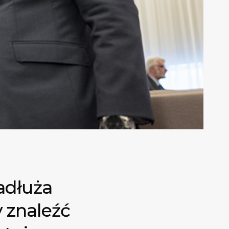
Zadłuża
 znaleźć