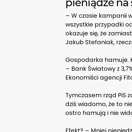
pieniądze na 
– W czasie kampanii wy
wszystkie przypadki o
okazuje się, że zamias
Jakub Stefaniak, rzeczn
Gospodarka hamuje. Ko
– Bank Światowy z 3,7
Ekonomiści agencji Fi
Tymczasem rząd PiS zał
dziś wiadomo, że to ni
ostro hamują i nie wi
Efekt? – Mniej pienięd