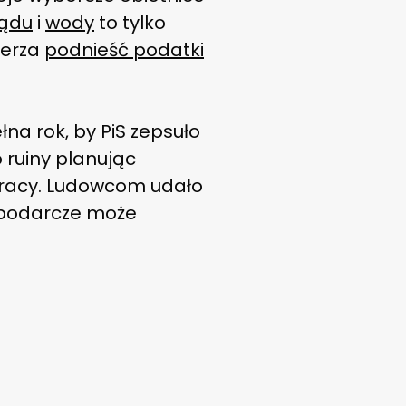
rądu
i
wody
to tylko
ierza
podnieść podatki
na rok, by PiS zepsuło
 ruiny planując
 pracy. Ludowcom udało
spodarcze może