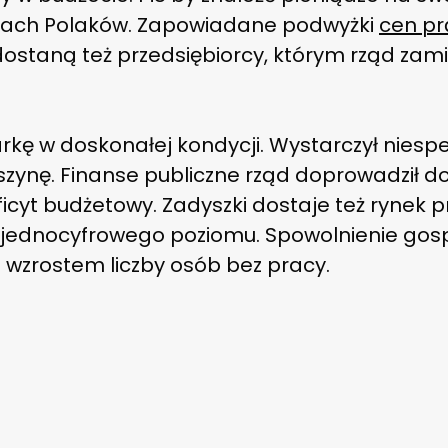
eniach Polaków. Zapowiadane podwyżki
cen p
 dostaną też przedsiębiorcy, którym rząd zam
kę w doskonałej kondycji. Wystarczył niespeł
zynę. Finanse publiczne rząd doprowadził do
eficyt budżetowy. Zadyszki dostaje też rynek
do jednocyfrowego poziomu. Spowolnienie go
zrostem liczby osób bez pracy.