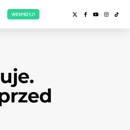
x-
facebook
youtube
instagram
tiktok
WESPRZYJ!
twitter
uje.
 przed