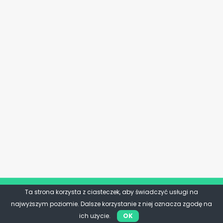
Ta strona korzysta z ciasteczek, aby świadczyć usługi na
najwyższym poziomie. Dalsze korzystanie z niej oznacza zgodę na
ich użycie.
OK