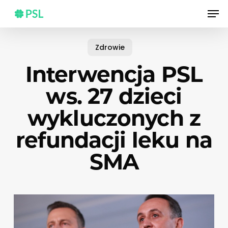
Skip
Men
to
main
content
Zdrowie
Interwencja PSL
ws. 27 dzieci
wykluczonych z
refundacji leku na
SMA