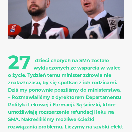
27
dzieci chorych na SMA zostało
wykluczonych ze wsparcia w walce
o życie. Tydzień temu minister zdrowia nie
znalazł czasu, by się spotkać z ich rodzicami.
Dziś my ponownie poszliśmy do ministerstwa.
– Rozmawialiśmy z dyrektorem Departamentu
Polityki Lekowej i Farmacji. Są ścieżki, które
umożliwiają rozszerzenie refundacji leku na
SMA. Nakreśliliśmy możliwe ścieżki
rozwiązania problemu. Liczymy na szybki efekt