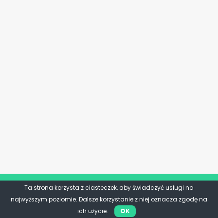
Ta strona korzysta z ciasteczek, aby świadczyć usługi na
najwyższym poziomie. Dalsze korzystanie z niej oznacza zgodę na
ich użycie.
OK