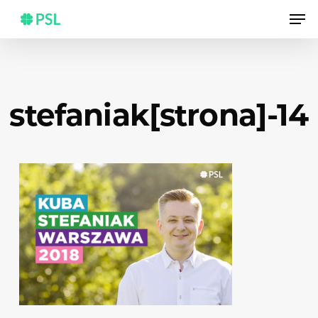
Skip
Men
to
main
content
stefaniak[strona]-14