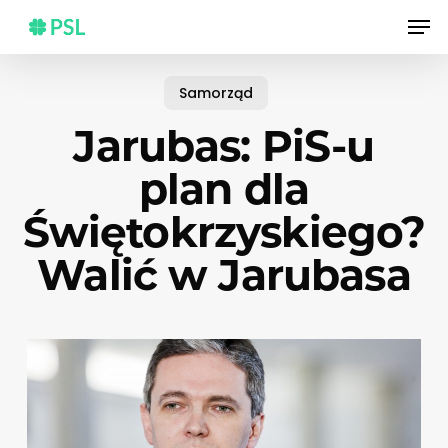
Skip
Men
to
main
content
Samorząd
Jarubas: PiS-u
plan dla
Świętokrzyskiego?
Walić w Jarubasa