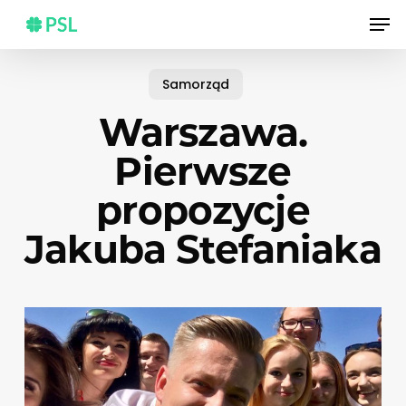
Skip
Men
to
main
content
Samorząd
Warszawa.
Pierwsze
propozycje
Jakuba Stefaniaka