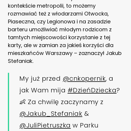
kontekście metropolii, to możemy
rozmawiać też z włodarzami Otwocka,
Piaseczna, czy Legionowa i na zasadzie
barteru umożliwiać młodym rodzicom z
tamtych miejscowości korzystanie z tej
karty, ale w zamian za jakieś korzyści dla
mieszkańców Warszawy – zaznaczył Jakub
Stefaniak.
My już przed
@cnkopernik
, a
jak Wam mija
#DzieńDziecka
?
👶 Za chwilę zaczynamy z
@Jakub_Stefaniak
&
@JuliPietruszka
w Parku