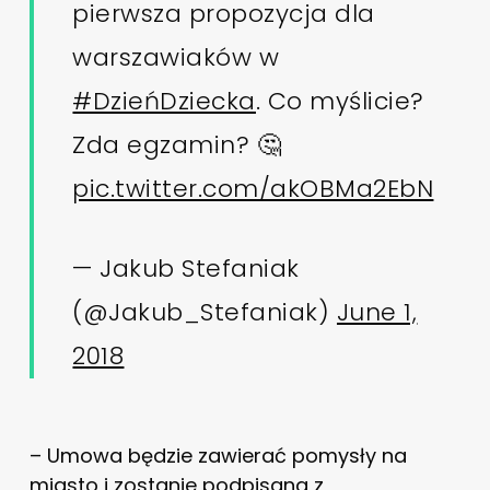
pierwsza propozycja dla
warszawiaków w
#DzieńDziecka
. Co myślicie?
Zda egzamin? 🤔
pic.twitter.com/akOBMa2EbN
— Jakub Stefaniak
(@Jakub_Stefaniak)
June 1,
2018
– Umowa będzie zawierać pomysły na
miasto i zostanie podpisana z