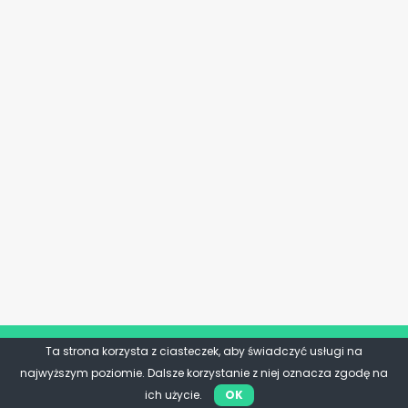
Ta strona korzysta z ciasteczek, aby świadczyć usługi na
najwyższym poziomie. Dalsze korzystanie z niej oznacza zgodę na
ich użycie.
OK