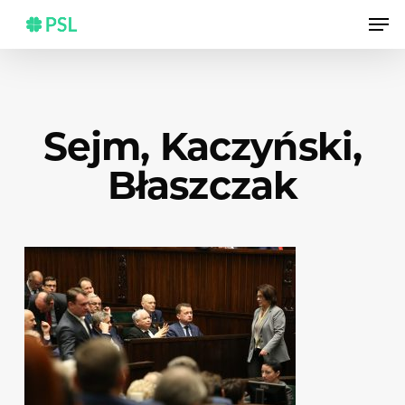
Skip
Men
to
main
content
Sejm, Kaczyński,
Błaszczak