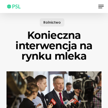
Skip
Men
to
main
content
Rolnictwo
Konieczna
interwencja na
rynku mleka