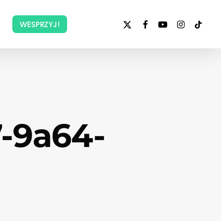
x-
facebook
youtube
instagram
tiktok
WESPRZYJ!
twitter
-9a64-