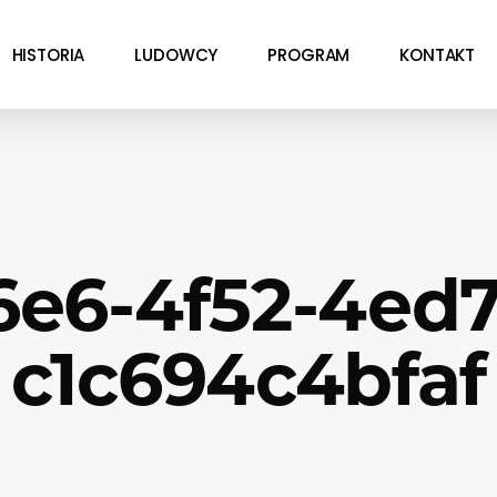
HISTORIA
LUDOWCY
PROGRAM
KONTAKT
6e6-4f52-4ed7
c1c694c4bfaf