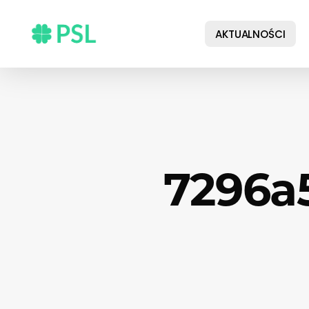
Skip
to
AKTUALNOŚCI
main
content
7296a