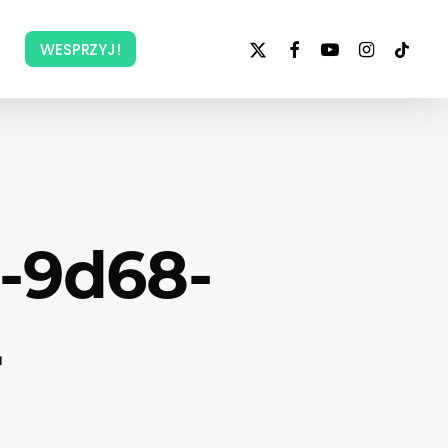
x-
facebook
youtube
instagram
tiktok
WESPRZYJ!
twitter
-9d68-
2