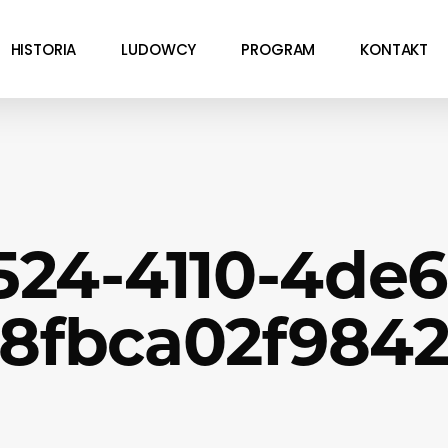
HISTORIA
LUDOWCY
PROGRAM
KONTAKT
524-4110-4de6
8fbca02f984