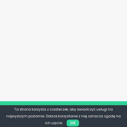
Ta strona korzysta z ciasteczek, aby świadczyć usługi na
najwyższym poziomie. Dalsze korzystanie z niej oznacza zgodę na
ich użycie.
OK