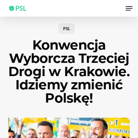
Skip
Men
to
main
content
PSL
Konwencja
Wyborcza Trzeciej
Drogi w Krakowie.
Idziemy zmienić
Polskę!