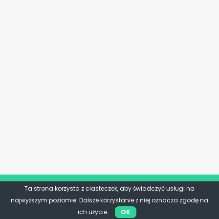
Ta strona korzysta z ciasteczek, aby świadczyć usługi na
najwyższym poziomie. Dalsze korzystanie z niej oznacza zgodę na
ich użycie.
OK