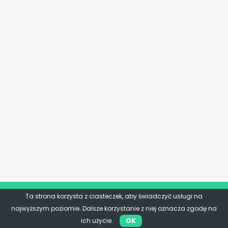
Ta strona korzysta z ciasteczek, aby świadczyć usługi na
najwyższym poziomie. Dalsze korzystanie z niej oznacza zgodę na
ich użycie.
OK