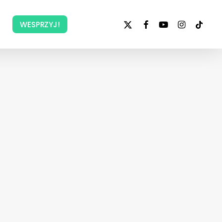
x-
facebook
youtube
instagram
tiktok
WESPRZYJ!
twitter