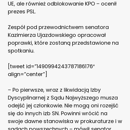
UE, ale również odblokowanie KPO – ocenił
prezes PSL.
Zespół pod przewodnictwem senatora
Kazimierza Ujazdowskiego opracował
poprawki, które zostaną przedstawione na
spotkaniu.
[tweet id=”1490994243787186176″
align=”center”]
– Po pierwsze, wraz z likwidacją Izby
Dyscyplinarnej z Sądu Najwyższego musza
odejść jej członkowie. Nie mogą oni rozejść
się do innych izb SN. Powinni wrócić na
swoje dawne stanowiska w prokuraturze i w
sądach powszechnych – mówił senator