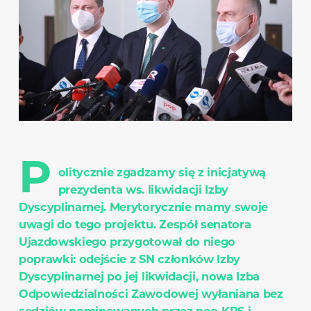
P
olitycznie zgadzamy się z inicjatywą
prezydenta ws. likwidacji Izby
Dyscyplinarnej. Merytorycznie mamy swoje
uwagi do tego projektu. Zespół senatora
Ujazdowskiego przygotował do niego
poprawki: odejście z SN członków Izby
Dyscyplinarnej po jej likwidacji, nowa Izba
Odpowiedzialności Zawodowej wyłaniana bez
sędziów nominowanych przez neo-KRS i