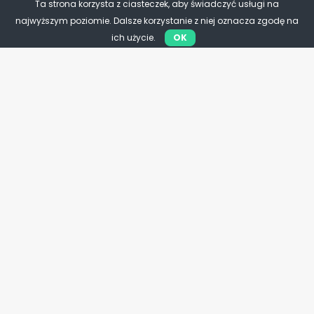
Ta strona korzysta z ciasteczek, aby świadczyć usługi na
najwyższym poziomie. Dalsze korzystanie z niej oznacza zgodę na
ich użycie.
OK