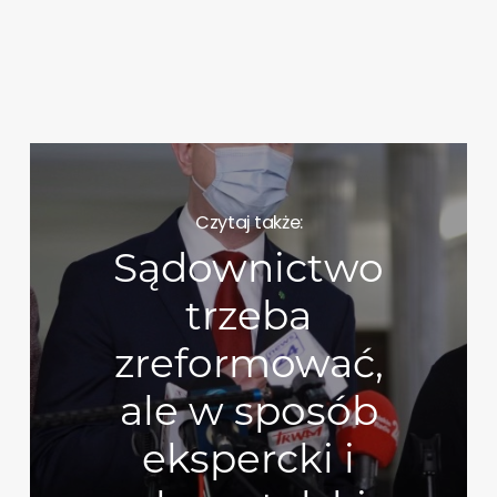
Czytaj także:
Sądownictwo
trzeba
zreformować,
ale w sposób
ekspercki i