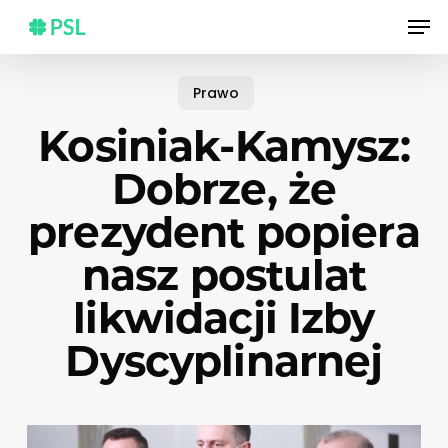
Skip
Men
to
main
content
Prawo
Kosiniak-Kamysz:
Dobrze, że
prezydent popiera
nasz postulat
likwidacji Izby
Dyscyplinarnej