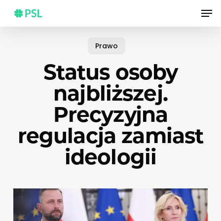
Skip
Men
to
main
content
Prawo
Status osoby
najbliższej.
Precyzyjna
regulacja zamiast
ideologii