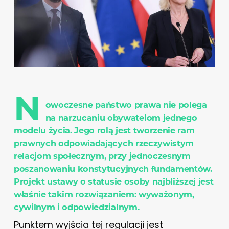
N
owoczesne państwo prawa nie polega
na narzucaniu obywatelom jednego
modelu życia. Jego rolą jest tworzenie ram
prawnych odpowiadających rzeczywistym
relacjom społecznym, przy jednoczesnym
poszanowaniu konstytucyjnych fundamentów.
Projekt ustawy o statusie osoby najbliższej jest
właśnie takim rozwiązaniem: wyważonym,
cywilnym i odpowiedzialnym.
Punktem wyjścia tej regulacji jest