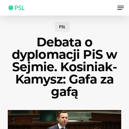
Skip
Men
to
main
content
PSL
Debata o
dyplomacji PiS w
Sejmie. Kosiniak-
Kamysz: Gafa za
gafą