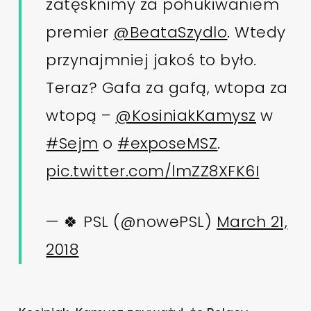
zatęsknimy za pohukiwaniem
premier
@BeataSzydlo
. Wtedy
przynajmniej jakoś to było.
Teraz? Gafa za gafą, wtopa za
wtopą –
@KosiniakKamysz
w
#Sejm
o
#exposeMSZ
.
pic.twitter.com/lmZZ8XFK6I
— 🍀 PSL (@nowePSL)
March 21,
2018