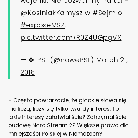
wojenki. Nie pozwolimy na to! –
@KosiniakKamysz
w
#Sejm
o
#exposeMSZ
.
pic.twitter.com/R0Z4UGpgVX
— 🍀 PSL (@nowePSL)
March 21,
2018
– Często powtarzacie, że gładkie słowa się
nie liczą, liczy się tylko twardy interes. To
jakie interesy załatwialiście? Zatrzymaliście
budowę Nord Stream 2? Większe prawa dla
mniejszości Polskiej w Niemczech?