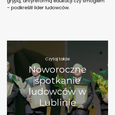
grypą, antyreformą edukacji czy smogiem
– podkreślił lider ludowców.
Czytaj także:
Noworoczne
spotkanie
ludowców w
Lublinie