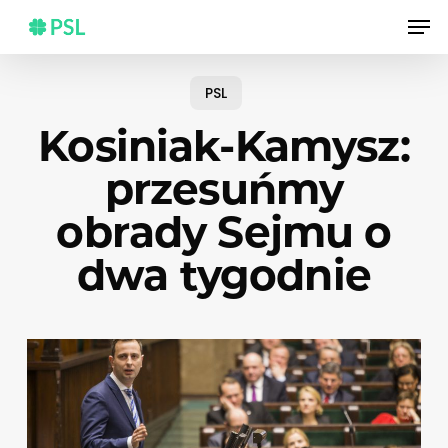
Skip
Men
to
main
content
PSL
Kosiniak-Kamysz:
przesuńmy
obrady Sejmu o
dwa tygodnie