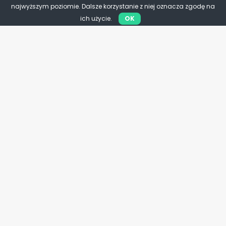
Polityk, który ratował państwo.
najwyższym poziomie. Dalsze korzystanie z niej oznacza zgodę na
86 lat od śmierci Macieja Rataja
ich użycie.
OK