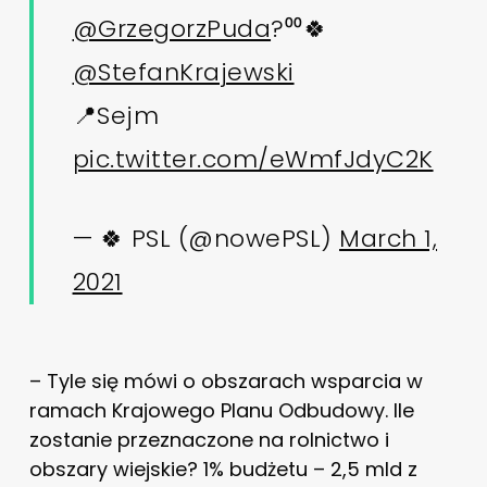
@GrzegorzPuda
?⁰⁰🍀
@StefanKrajewski
📍Sejm
pic.twitter.com/eWmfJdyC2K
— 🍀 PSL (@nowePSL)
March 1,
2021
– Tyle się mówi o obszarach wsparcia w
ramach Krajowego Planu Odbudowy. Ile
zostanie przeznaczone na rolnictwo i
obszary wiejskie? 1% budżetu – 2,5 mld z