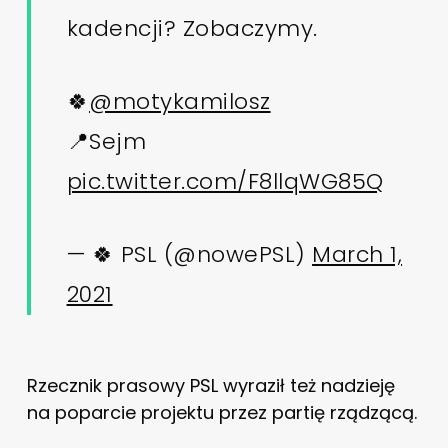
kadencji? Zobaczymy.
🍀
@motykamilosz
📍Sejm
pic.twitter.com/F8llqWG85Q
— 🍀 PSL (@nowePSL)
March 1,
2021
Rzecznik prasowy PSL wyraził też nadzieję
na poparcie projektu przez partię rządzącą.