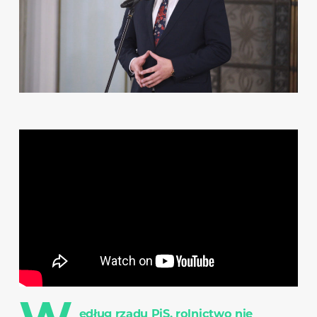
edług rządu PiS, rolnictwo nie