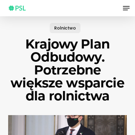
Skip
Men
to
main
content
Rolnictwo
Krajowy Plan
Odbudowy.
Potrzebne
większe wsparcie
dla rolnictwa