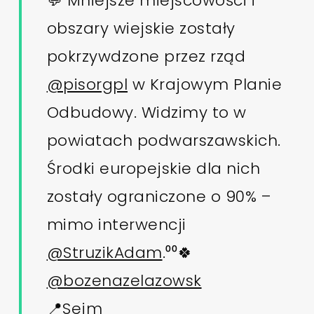
💬 Mniejsze miejscowości i
obszary wiejskie zostały
pokrzywdzone przez rząd
@pisorgpl
w Krajowym Planie
Odbudowy. Widzimy to w
powiatach podwarszawskich.
Środki europejskie dla nich
zostały ograniczone o 90% –
mimo interwencji
@StruzikAdam
.⁰⁰🍀
@bozenazelazowsk
📍Sejm